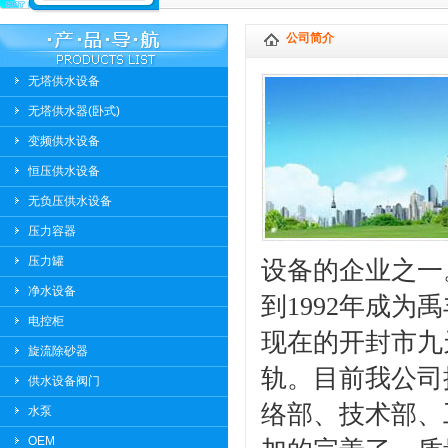
公司简介
无塔供水设备
无塔供水器(卧式)
变频供水设备
恒压供水设备
无负压供水设备
压力容器
压力罐
设备的企业之一
净水设备
到1992年成
电控柜
现在的开封市九
旋流除砂器
轨。目前我公司
供水设备阀门
络部、技术部、
水泵
OEM