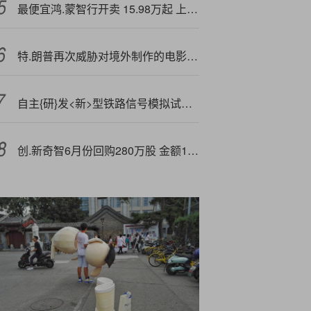
最便宜鸿.蒙智行开卖 15.98万起 上汽做好爆款准备
特.朗普再次威胁对境外制作的电影征100%关税
自主{研}发<新>型铁路信号模拟试验装置正式投用
创.新奇智6月份回购280万股 金额1666万港元