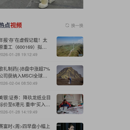
热点
视频
换一换
年报‘存’在虚假记载！太
原重工（600169）拟被
行政处罚
2026-01-28 19:12:49
歌礼制药{-}B盘中涨超7%
公司获纳入MSCI全球小
盘股指数
2026-02-04 08:50:49
美银:证券：降玖龙纸业目
标价至6港元 重申“买入”
评级
2026-01-28 14:19:49
赛富时<周>四早盘小幅上