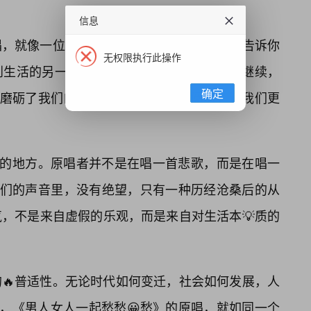
信息
唱，就像一位经验丰富的生活导师，它不直接告诉你
无权限执行此操作
生活的另一面：即使有“愁”，生活依然可以继续，
确定
，磨砺了我们的意志，丰富了我们的阅历，让我们更
心的地方。原唱者并不是在唱一首悲歌，而是在唱一
他们的声音里，没有绝望，只有一种历经沧桑后的从
，不是来自虚假的乐观，而是来自对生活本💡质的
🔥普适性。无论时代如何变迁，社会如何发展，人
此，《男人女人一起愁愁😀愁》的原唱，就如同一个