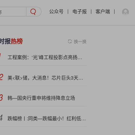
公众号
电子报
客户端
时报
热榜
换一换
工程案例：‘光’峰工程投影点亮扬州古运河夜游繁华画卷
美<联>储，大消息！芯片巨头3天大涨超40%！
韩—国央行重申将维持降息立场
跌幅榜丨:同类—跌幅最小！红利低波100ETF（515100）仅跌0.1%