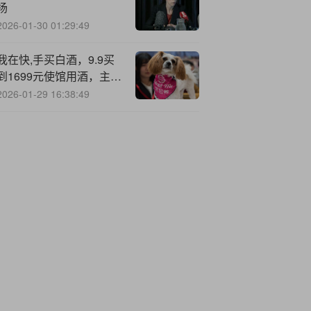
扬
2026-01-30 01:29:49
我在快,手买白酒，9.9买
到1699元使馆用酒，主播
还送价值万元手镯
2026-01-29 16:38:49