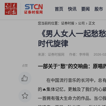
首页
快讯
要闻
股市
您当前的位置：
证券时报
>
公司
>
正文
《男人女人一起愁愁
时代旋律
来源：证券时报网
作者：李梓萌
2026-02
一部关于“愁”的交响曲：原唱
点赞
在中国流行音乐的长河中，总
的🔥集体记忆，更触及了我们内心
一首拥有强大生命力的作品。当🙂