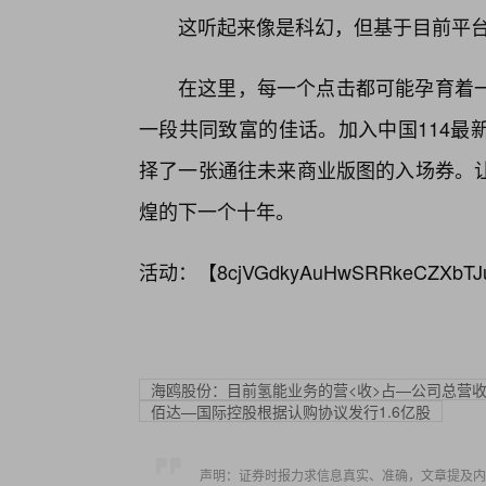
这听起来像是科幻，但基于目前平
在这里，每一个点击都可能孕育着
一段共同致富的佳话。加入中国114最
择了一张通往未来商业版图的入场券。
煌的下一个十年。
活动：【
8cjVGdkyAuHwSRRkeCZXbTJ
海鸥股份：目前氢能业务的营<收>占—公司总营
佰达—国际控股根据认购协议发行1.6亿股
声明：证券时报力求信息真实、准确，文章提及内