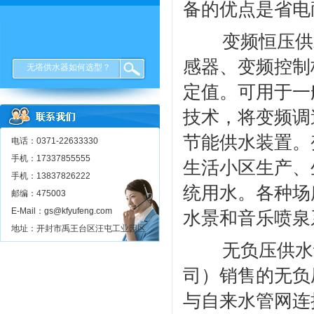
备的优点是省电
变频恒压供
感器、变频控制
无塔供水器如何选型？
定值。可用于一
技术，将变频调
节能供水装置。
电话：0371-22633330
手机：17337855555
生活小区生产、
手机：13837826222
统用水。各种场
邮编：475003
E-Mail：gs@kfyufeng.com
水景和音乐喷泉
地址：开封市禹王台区汪屯工业园区
无负压供水
司）销售的无负
与自来水管网连